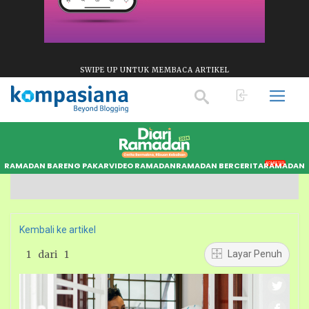
SWIPE UP UNTUK MEMBACA ARTIKEL
RAMADAN BARENG PAKAR
VIDEO RAMADAN
RAMADAN BERCERITA
RAMADAN S
KOMPETISI
Kembali ke artikel
1
dari
1
Layar Penuh