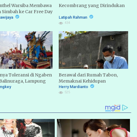
Onthel Warsiba Membawa
Kecombrang yang Dirindukan
 Simbah ke Car Free Day
mawijaya
Latipah Rahman
434
ya Toleransi di Ngaben
Berawal dari Rumah Tabon,
 Balinuraga, Lampung
Memaknai Kehidupan
angkey
Herry Mardianto
525