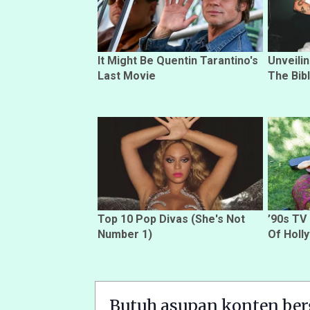
It Might Be Quentin Tarantino's
Unveili
Last Movie
The Bib
Top 10 Pop Divas (She's Not
’90s TV
Number 1)
Of Holl
Butuh asupan konten ber