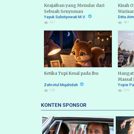
Keajaiban yang Menular dari
Kisah 
Sebuah Senyuman
Warisan
Yayuk Sulistiyowati M.V.
Jakarta
Ditta At
427
487
Ketika Tupi Kesal pada Ibu
Hangatn
Massal
Zahrotul Mujahidah
Selatan
Yopie P
578
510
KONTEN SPONSOR