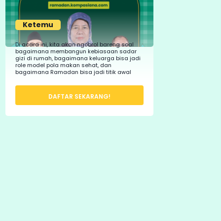
Ketemu
Di acara ini, kita akan ngobrol bareng soal
bagaimana membangun kebiasaan sadar
gizi di rumah, bagaimana keluarga bisa jadi
role model pola makan sehat, dan
bagaimana Ramadan bisa jadi titik awal
perubahan nyata.
DAFTAR SEKARANG!