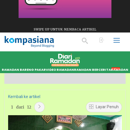
SWIPE UP UNTUK MEMBACA ARTIKEL
RAMADAN BARENG PAKAR
VIDEO RAMADAN
RAMADAN BERCERITA
RAMADAN S
KOMPETISI
Kembali ke artikel
1
dari
12
Layar Penuh