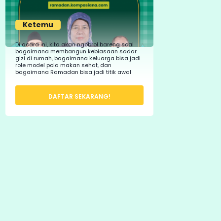
Ketemu
Di acara ini, kita akan ngobrol bareng soal
bagaimana membangun kebiasaan sadar
gizi di rumah, bagaimana keluarga bisa jadi
role model pola makan sehat, dan
bagaimana Ramadan bisa jadi titik awal
perubahan nyata.
DAFTAR SEKARANG!