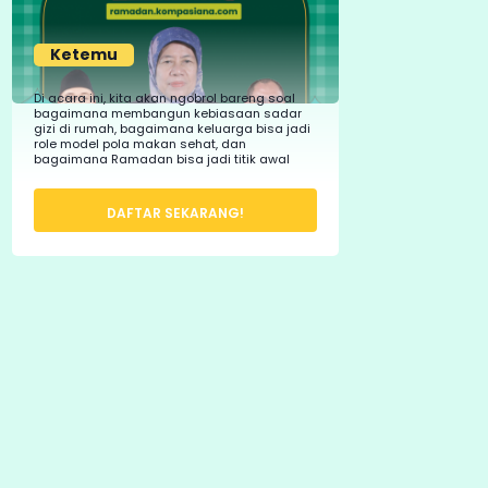
Ketemu
Di acara ini, kita akan ngobrol bareng soal
bagaimana membangun kebiasaan sadar
gizi di rumah, bagaimana keluarga bisa jadi
role model pola makan sehat, dan
bagaimana Ramadan bisa jadi titik awal
perubahan nyata.
DAFTAR SEKARANG!