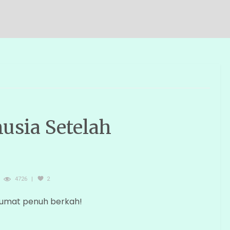
usia Setelah
4726
2
Jumat penuh berkah!